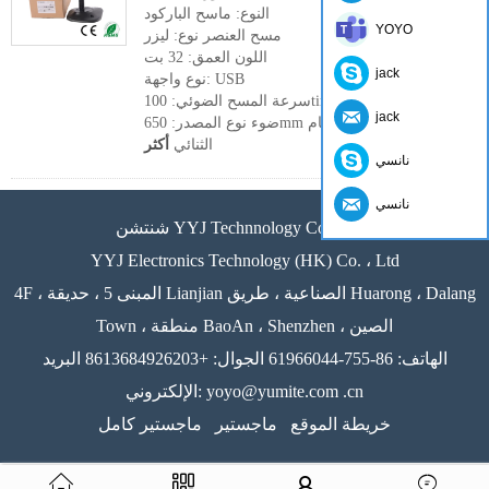
النوع: ماسح الباركود
YOYO
مسح العنصر نوع: ليزر
اللون العمق: 32 بت
jack
نوع واجهة: USB
سرعة المسح الضوئي: 100times / ثانية
jack
ضوء نوع المصدر: 650mm البصرية الليزرة الصمام
الثنائي
أكثر
نانسي
نانسي
شنتشن YYJ Technnology Co. ، Ltd.
YYJ Electronics Technology (HK) Co. ، Ltd
4F ، المبنى 5 ، حديقة Lianjian الصناعية ، طريق Huarong ، Dalang
Town ، منطقة BaoAn ، Shenzhen ، الصين
الهاتف: 86-755-61966044 الجوال: +8613684926203 البريد
الإلكتروني: yoyo@yumite.com .cn
خريطة الموقع
ماجستير
ماجستير كامل