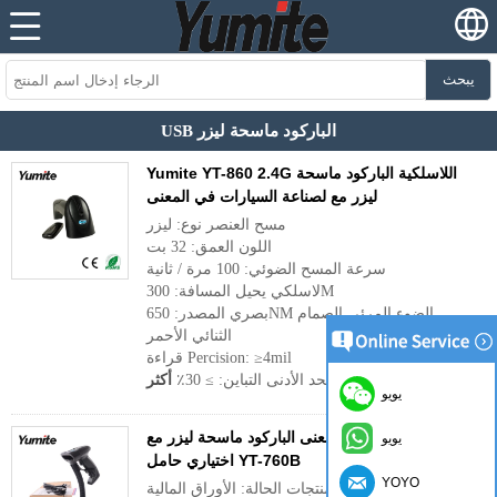
يبحث
USB الباركود ماسحة ليزر
Yumite YT-860 2.4G اللاسلكية الباركود ماسحة
ليزر مع لصناعة السيارات في المعنى
مسح العنصر نوع: ليزر
اللون العمق: 32 بت
سرعة المسح الضوئي: 100 مرة / ثانية
لاسلكي يحيل المسافة: 300M
بصري المصدر: 650NM الضوء المرئي الصمام
الثنائي الأحمر
قراءة Percision: ≥4mil
الحد الأدنى التباين: ≥ 30٪
أكثر
يويو
صناعة السيارات في معنى الباركود ماسحة ليزر مع
يويو
اختياري حامل YT-760B
YOYO
منتجات الحالة: الأوراق المالية