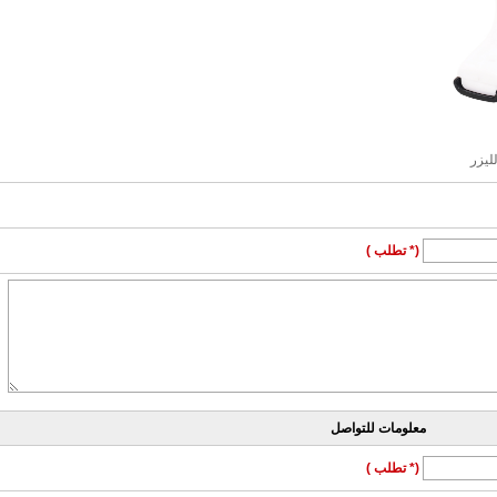
(* تطلب )
معلومات للتواصل
(* تطلب )