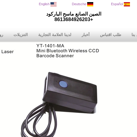
English
Deutsche
Español
الصين الصانع ماسح الباركود
+8613684926203
بنا
طلب اقتباس
أخبار
لدينا العلامة التجارية
التنزيلات
رو