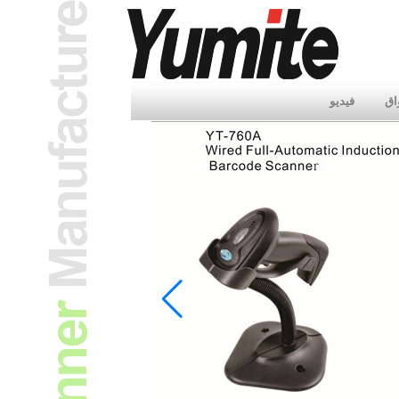
اق
فيديو