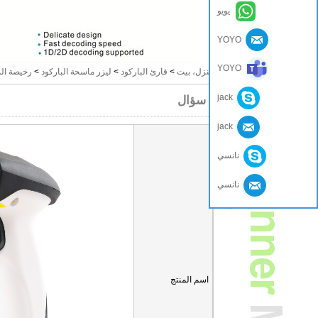
يويو
YOYO
YOYO
منزل، بيت
>
قارئ الباركود
>
ليزر ماسحة الباركود
>
رخيصة الم
jack
سؤال
jack
نانسي
نانسي
اسم المنتج