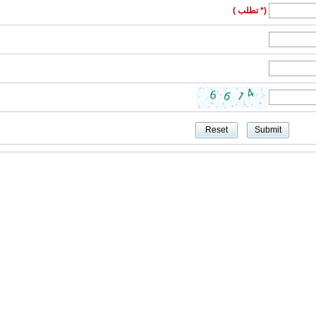
(* تطلب )