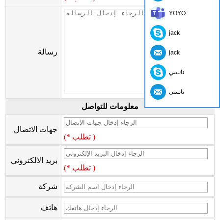
YOYO
jack
رسالة
jack
نانسي
نانسي
معلومات للتواصل
جهات الاتصال
(* تطلب )
بريد الالكتروني
(* تطلب )
شركة
هاتف