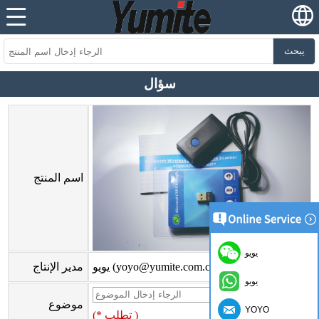
يبحث
سؤال
اسم المنتج
يويو
يويو (yoyo@yumite.com.cn)
مدير الإنتاج
يويو
موضوع
YOYO
(* تطلب )