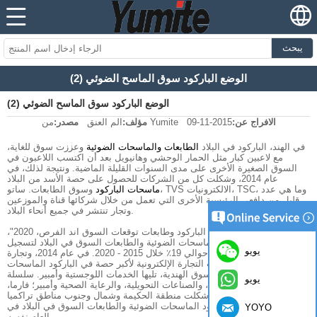
يبحث
الوضع الباركود سوق الماسح الضوئي (2)
الوضع الباركود سوق الماسح الضوئي (2)
الافراج عن:
2015-11-09
من Yumite
مؤلف:
الم العنق
مصدر:
في الهند، الباركود في البلاد
الطابعات والماسحات الضوئية
وعززت سوق للغاية،
مع لاعبين كبار مثل الحمار الوحشي وهانيويل بعد أن اكتسب اللاعبون في
السوق الصغيرة الأخرى على مدى السنوات القليلة الماضية. ونتيجة لذلك، في
عام 2014، وشكلت كل من الشركات للحصول على حصة الأسد من البلاد
ماسحات الباركود
وسوق الطابعات. ساتو، TVS الالكترونيات، TSC، وما هي عدد
قليل من دافعي الرئيسية الأخرى التي تعمل من خلال شركائها قناة والموزعين
وتجار تنتشر في جميع أنحاء البلاد.
وفقا ل "الهند ماسحات الباركود وطابعات توقعات السوق اند الفرص، 2020"،
ومن المتوقع الباركود الماسحات الضوئية والطابعات السوق في البلاد لتسجيل
يويو
نمو سنوي مركب بلغ حوالي 19٪ خلال 2015 - 2020. في عام 2014، وتجارة
التجزئة وأمبير. وشكلت التجارة الإلكترونية لأكبر حصة في الباركود الماسحات
الضوئية والطابعات السوق الهندية، تليها الخدمات اللوجستية وأمبير. سلسلة
يويو
التوريد، والسيارات، والصناعات التحويلية، والرعاية الصحية وأمبير؛ فارما،
والحكومة القطاعات. شكلت منطقة الحكيمة وشمال وجنوب مناطق تراكميا
للحصة أغلبية في الباركود الماسحات الضوئية والطابعات السوق في البلاد في
YOYO
العام نفسه.