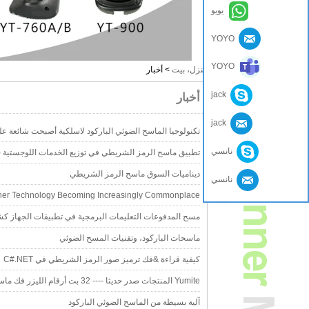
يويو
YOYO
YOYO
منزل، بيت
>
أخبار
jack
أخبار
jack
تكنولوجيا الماسح الضوئي الباركود لاسلكية أصبحت شائعة على
نانسي
تطبيق ماسح الرمز الشريطي في توزيع الخدمات اللوجستية 
ديناميات السوق ماسح الرمز الشريطي
نانسي
ner Technology Becoming Increasingly Commonplace
مسح المدفوعات التعليمات البرمجية في تطبيقات الجهاز ك
ماسحات الباركود، وتقنيات المسح الضوئي
كيفية قراءة &فك ترميز صور الرمز الشريطي في C#.NET
Yumite المنتجات صدر حديثا ---- 32 بت أرقام الليزر فك ماسح الباركود
آلية بسيطة من الماسح الضوئي الباركود