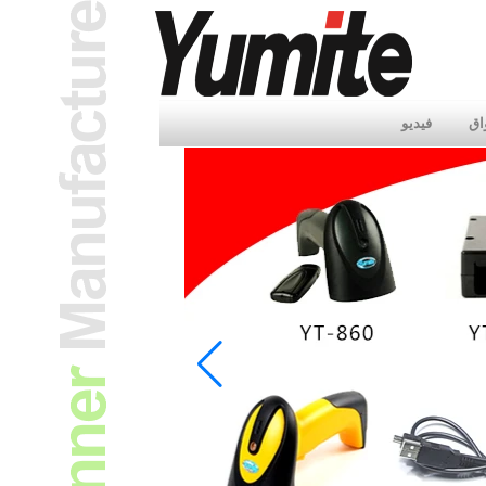
اق
فيديو