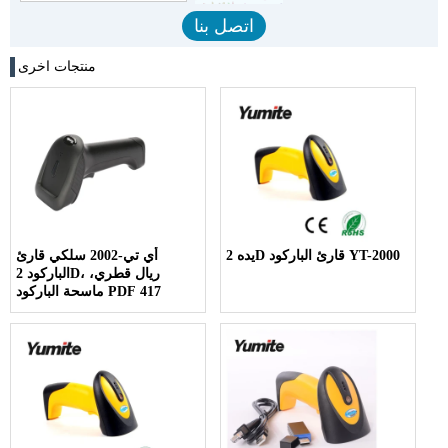
منتجات اخرى
يده 2D قارئ الباركود YT-2000
أي تي-2002 سلكي قارئ
الباركود 2D، ريال قطري،
ماسحة الباركود PDF 417