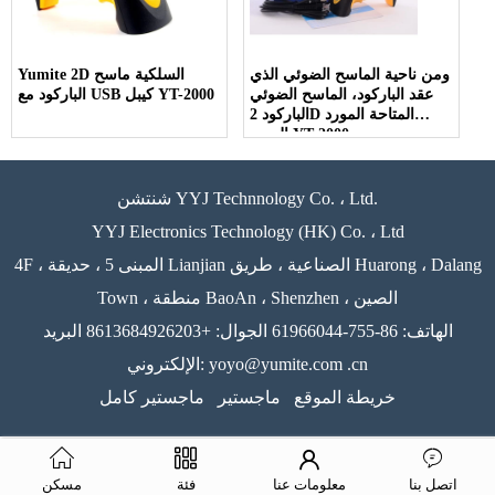
ومن ناحية الماسح الضوئي الذي
Yumite 2D السلكية ماسح
عقد الباركود، الماسح الضوئي
الباركود مع USB كيبل YT-2000
الباركود 2D المتاحة المورد
الصين YT-2000
شنتشن YYJ Technnology Co. ، Ltd.
YYJ Electronics Technology (HK) Co. ، Ltd
4F ، المبنى 5 ، حديقة Lianjian الصناعية ، طريق Huarong ، Dalang
Town ، منطقة BaoAn ، Shenzhen ، الصين
الهاتف: 86-755-61966044 الجوال: +8613684926203 البريد
الإلكتروني: yoyo@yumite.com .cn
خريطة الموقع
ماجستير
ماجستير كامل
اتصل بنا
معلومات عنا
فئة
مسكن