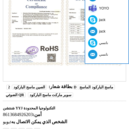
YOYO
jack
jack
نانسي
نانسي
بطاقة شعار:
2D ماسح الباركود
الماسح
الصين ماسح الباركود
سوبر ماركت ماسح الباركود
الضوئي QR
شنتشن YYJ التكنولوجيا المحدودة
أمن:
8613684926203
الشخص الذي يمكن الاتصال به:
يويو