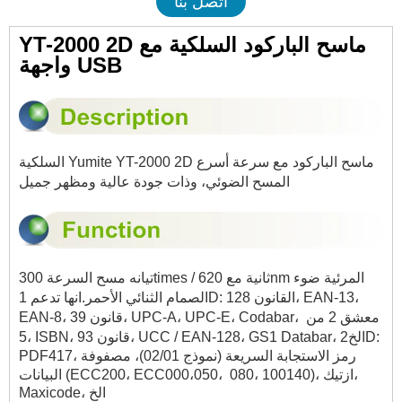
اتصل بنا
YT-2000 2D ماسح الباركود السلكية مع
واجهة USB
السلكية Yumite YT-2000 2D ماسح الباركود مع سرعة أسرع
المسح الضوئي، وذات جودة عالية ومظهر جميل
تي
انه مسح السرعة 300times / ثانية مع 620nm المرئية ضوء
الصمام الثنائي الأحمر.
انها تدعم 1D: القانون 128، EAN-13،
معشق 2 من
EAN-8، قانون 39، UPC-A، UPC-E، Codabar،
5، ISBN، قانون 93، UCC / EAN-128، GS1 Databar، الخ
2D:
PDF417، رمز الاستجابة السريعة (نموذج 02/01)، مصفوفة
080، 100140)، ازتيك،
البيانات (ECC200، ECC000،050،
Maxicode، الخ