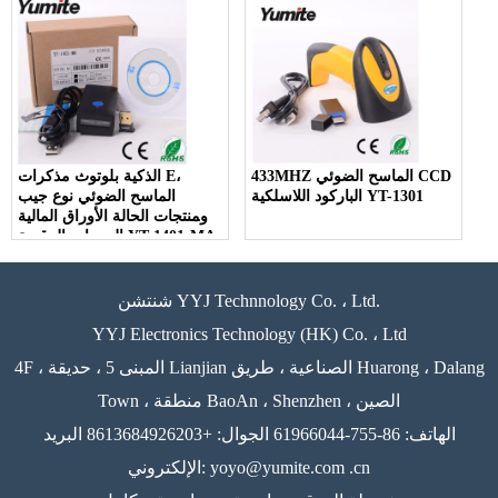
433MHZ الماسح الضوئي CCD
الذكية بلوتوث مذكرات E،
الباركود اللاسلكية YT-1301
الماسح الضوئي نوع جيب
ومنتجات الحالة الأوراق المالية
اليوميات الرقمية YT-1401-MA
شنتشن YYJ Technnology Co. ، Ltd.
YYJ Electronics Technology (HK) Co. ، Ltd
4F ، المبنى 5 ، حديقة Lianjian الصناعية ، طريق Huarong ، Dalang
Town ، منطقة BaoAn ، Shenzhen ، الصين
الهاتف: 86-755-61966044 الجوال: +8613684926203 البريد
الإلكتروني: yoyo@yumite.com .cn