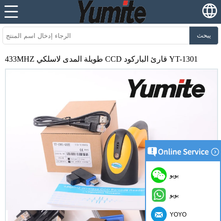
يبحث
433MHZ طويلة المدى لاسلكي CCD قارئ الباركود YT-1301
يويو
يويو
YOYO