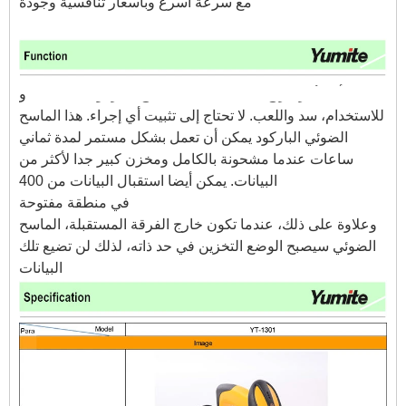
مع سرعة أسرع وبأسعار تنافسية وجودة.
أنه لأمر مريح
وCCD اللاسلكية ماسح الباركود 433MHZ
للاستخدام، سد واللعب. لا تحتاج إلى تثبيت أي إجراء. هذا الماسح
الضوئي الباركود يمكن أن تعمل بشكل مستمر لمدة ثماني
ساعات عندما مشحونة بالكامل ومخزن كبير جدا لأكثر من
300،000 البيانات. يمكن أيضا
استقبال البيانات من 400M بعيدا
في منطقة مفتوحة.
وعلاوة على ذلك، عندما تكون خارج الفرقة المستقبلة، الماسح
الضوئي سيصبح الوضع التخزين في حد ذاته، لذلك لن تضيع تلك
البيانات.