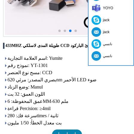
YOYO
jack
jack
نانسي
433MHZ طويلة المدى لاسلكي CCD قارئ الباركود YT-1301
نانسي
اسم العلامة التجارية: Yumite
نموذج رقم: YT-1301
مسح نوع العنصر: CCD
بصري المصدر: مرئي 620nm الأحمر LED ضوء
وضع الزناد: Manul
اللون العمق: 32 بت
عمق المحفوظة: 6MM-630 ملم
قراءة Percision: ≥4mil
سرعة فك: 280times / ثانية
بت معدل الخطأ: 1/50 مليون