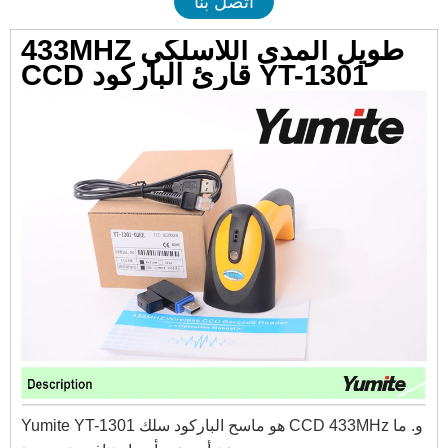
اتصل بنا
433MHZ طويل المدى اللاسلكي
CCD قارئ الباركود YT-1301
Yumite YT-1301 هو ماسح الباركود سلك CCD 433MHz و. ما