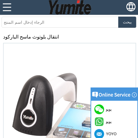
يبحث
انتقال بلوتوث ماسح الباركود
يويو
يويو
YOYO