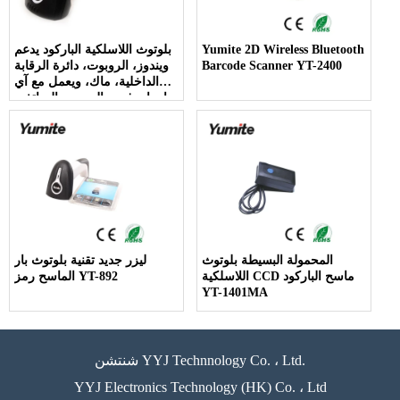
Yumite 2D Wireless Bluetooth
بلوتوث اللاسلكية الباركود يدعم
Barcode Scanner YT-2400
ويندوز، الروبوت، دائرة الرقابة
الداخلية، ماك، ويعمل مع آي
باد، اي فون، الروبوت الهواتف،
أجهزة لوحية أو أجهزة الكمبيوتر
المحمولة البسيطة بلوتوث
ليزر جديد تقنية بلوتوث بار
اللاسلكية CCD ماسح الباركود
الماسح رمز YT-892
YT-1401MA
شنتشن YYJ Technnology Co. ، Ltd.
YYJ Electronics Technology (HK) Co. ، Ltd