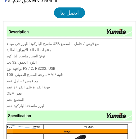
عمق قدم: 6MM-630mm
اتصل بنا
ماسح الباركود الليزر في ميناء USB مع قوس / حامل - المصنع
منتجات الحالة: الأوراق المالية
نوع: الصين ماسح الباركود
اللون العمق: 32 بت
واجهة نوع: PS / 2، RS232، USB
سرعة المسح الضوئي: 100MM / ثانية
مع قوس / حامل: نعم
قوية القدرة على القراءة: نعم
OEM: نعم
المصنع: نعم
ليزر ماسحة الباركود: نعم