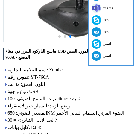
YOYO
jack
jack
نانسي
ماسح الباركود الليزر في ميناء USB مع قوس / حامل المورد الصين YT-
نانسي
760A - المصنع
اسم العلامة التجارية: Yumite
نموذج رقم: YT-760A
اللون العمق: 32 بت
نوع واجهة: USB
سرعة المسح الضوئي: 100times / ثانية
وضع الزناد: السيارات والاستقراء
المصدر الضوئي: 650NM الضوء المرئي الصمام الثنائي الأحمر
الحد الأدنى التباين:> = 30٪
كابل بيانات: RJ-45