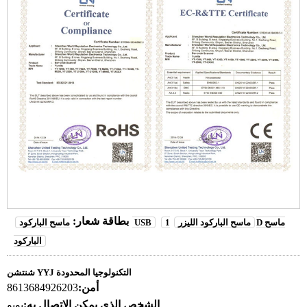
بطاقة شعار:
ماسح الباركود الليزر
1D ماسح
ماسح الباركود USB
الباركود
شنتشن YYJ التكنولوجيا المحدودة
أمن:
8613684926203
الشخص الذي يمكن الاتصال به:
يويو