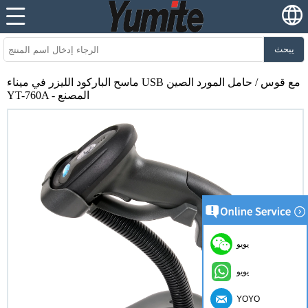
يبحث
ماسح الباركود الليزر في ميناء USB مع قوس / حامل المورد الصين
YT-760A - المصنع
يويو
يويو
YOYO