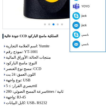
YOYO
jack
jack
نانسي
جودة عالية CCD السلكية ماسح الباركود
نانسي
اسم العلامة التجارية: Yumite
نموذج رقم: YT-1001
منتجات الحالة: الأوراق المالية
النوع: ماسح الباركود
مسح نوع العنصر: CCD
اللون العمق: 24 بت
نوع واجهة: USB
بصري القرار: ≥ 5mil
سرعة المسح الضوئي: 280times / ثانية
واجهة: RJ-45
كابل البيانات: USB، RS232