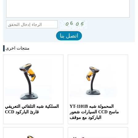
منتجات اخرى
YT-1101B المحمولة شبه
السلكية شبه التلقائي التعريفي
السيارات شعور CCD ماسح
CCD قارئ الباركود
الباركود مع موقف