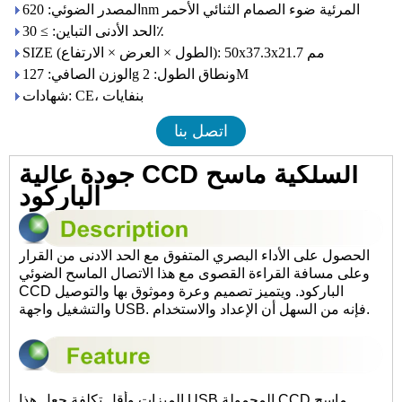
المصدر الضوئي: 620nm المرئية ضوء الصمام الثنائي الأحمر
الحد الأدنى التباين: ≥ 30٪
SIZE (الطول × العرض × الارتفاع): 50x37.3x21.7 مم
الوزن الصافي: 127g ونطاق الطول: 2M
شهادات: CE، بنفايات
اتصل بنا
جودة عالية CCD السلكية ماسح
الباركود
الحصول على الأداء البصري المتفوق مع الحد الادنى من القرار
وعلى مسافة القراءة القصوى مع هذا الاتصال الماسح الضوئي
CCD الباركود. ويتميز تصميم وعرة وموثوق بها والتوصيل
والتشغيل واجهة USB. فإنه من السهل أن الإعداد والاستخدام.
الميزات وأقل تكلفة جعل هذا USB المحمولة CCD ماسح