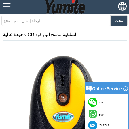
يبحث
جودة عالية CCD السلكية ماسح الباركود
يويو
يويو
YOYO