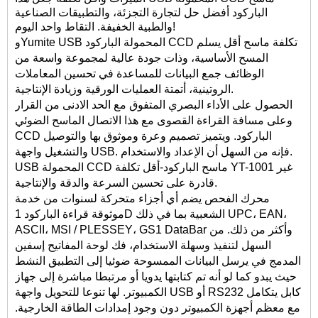
الباركود أفضل حل لتجارة التجزئة، والتطبيقات الصناعية
والطبية الخفيفة. التقاط واحد اليوم!
وYumite USB المحمولة الباركود CCD تكلفة ماسح أقل يسلم
المسح الأساسية، وذات جودة عالية لمجموعة واسعة من
الوظائف جمع البيانات للمساعدة في تحسين المعاملات
الروتينية، أتمتة العمليات الورقية وزيادة الإنتاجية.
الحصول على الأداء البصري المتفوق مع الحد الادنى من القرار
وعلى مسافة القراءة القصوى مع هذا الاتصال الماسح الضوئي
CCD الباركود. ويتميز تصميم وعرة وموثوق بها والتوصيل
والتشغيل واجهة USB. فإنه من السهل أن الإعداد والاستخدام.
USB المحمولة CCD ماسح الباركود-أقل تكلفة YT-1001 غير
قادرة على تحسين السرعة والدقة والإنتاجية.
محرك الفحص يضم أي أجزاء متحركة لسنوات من خدمة
موثوقة قراءة الباركود 1D الشعبية بما في ذلك UPC، EAN،
ASCII، MSI / PLESSEY، GS1 DataBar وأكثر من ذلك. من
السهل لتنفيذ وسهلة الاستخدام، فك لوحة المفاتيح إسفين
المدمج في يرسل البيانات الممسوحة ضوئيا إلى التطبيق النشط
حيث يبدو كما لو أنه تم كتابتها يدويا أو مرتبطا مباشرة إلى جهاز
الكمبيوتر. لها تنوعا للتحويل واجهة USB أو RS232 كابل يتكامل
مع معظم أجهزة الكمبيوتر دون وجود إمدادات الطاقة الخارجية.