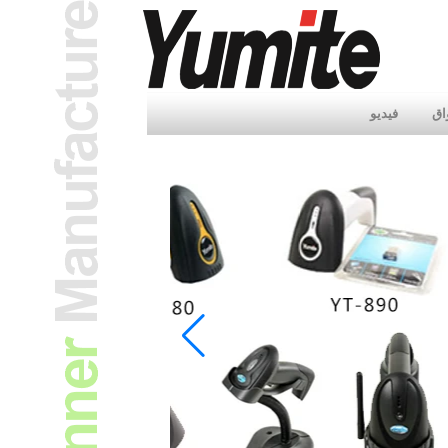
اق
فيديو