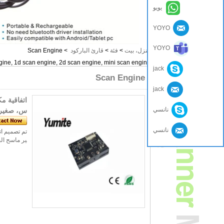
يويو
YOYO
YOYO
منزل، بيت
>
فئة
>
قارئ الباركود
>
Scan Engine
ine, 1d scan engine, 2d scan engine, mini scan engine
jack
Scan Engine
jack
اتفاقية م
نانسي
س، صغير م
نانسي
تم تصميم ات
ير ماسح الباركود ER20 لالمحمولة الباركود الماسح الضوئي أو الماس