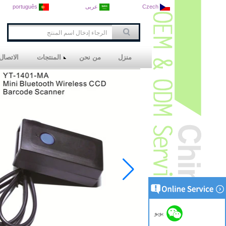
Czech
عربى
português
منزل
من نحن
المنتجات
الاتصال 
يويو