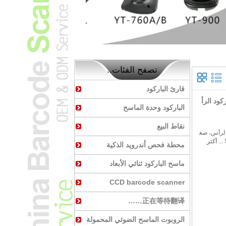
تصفح الفئات..
قارئ الباركود
كود الرأ
الباركود وحدة الماسح
نقاط البيع
 الرأس، صغ
أكثر
محطة فحص أندرويد الذكية
ماسح الباركود ثنائي الأبعاد
CCD barcode scanner
正在等待翻译……
الروبوت الماسح الضوئي المحمولة