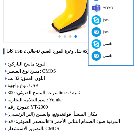
YOYO
jack
jack
نانسي
كابل USB حبالي 2D قارئ الباركود مع شركة شل وعرة المورد الصين
نانسي
النوع: ماسح الباركود
مسح نوع العنصر: CMOS
اللون العمق: 32 بت
نوع واجهة: USB
سرعة المسح الضوئي: 300times / ثانية
اسم العلامة التجارية: Yumite
نموذج رقم: YT-2000
مكان المنشأ: قوانغدونغ، والصين (البر الرئيسي)
المصدر الضوئي: 620nm المرئية ضوء الصمام الثنائي الأحمر
التصوير الاستشعار: CMOS