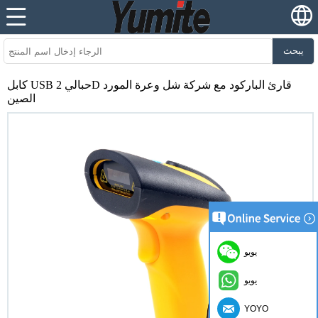
يبحث
كابل USB حبالي 2D قارئ الباركود مع شركة شل وعرة المورد
الصين
يويو
يويو
YOYO