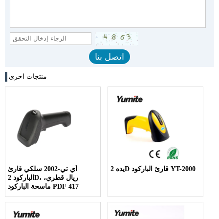
منتجات اخرى
يده 2D قارئ الباركود YT-2000
أي تي-2002 سلكي قارئ
الباركود 2D، ريال قطري،
ماسحة الباركود PDF 417