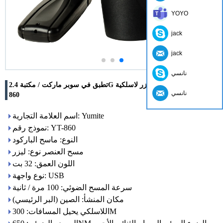
YOYO
jack
jack
نانسي
تطبق في سوبر ماركت / مكتبة 2.4G ماسح الباركود ليزر لاسلكية YT-
نانسي
860
اسم العلامة التجارية: Yumite
نموذج رقم: YT-860
النوع: ماسح الباركود
مسح العنصر نوع: ليزر
اللون العمق: 32 بت
نوع واجهة: USB
سرعة المسح الضوئي: 100 مرة / ثانية
مكان المنشأ: الصين (البر الرئيسي)
اللاسلكي يحيل المسافات: 300M