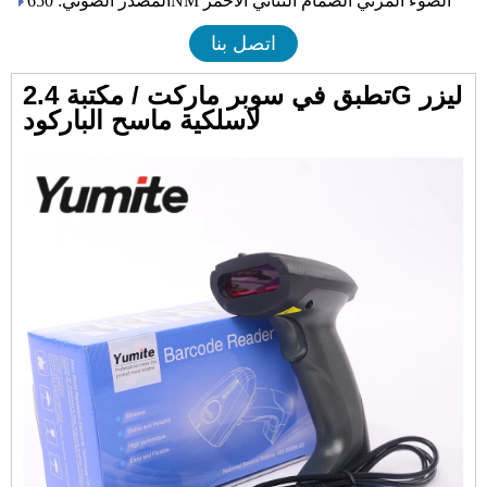
المصدر الضوئي: 650NM الضوء المرئي الصمام الثنائي الأحمر
اتصل بنا
تطبق في سوبر ماركت / مكتبة 2.4G ليزر
لاسلكية ماسح الباركود