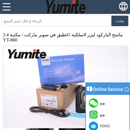
يبحث
تطبق في سوبر ماركت / مكتبة 2.4G ماسح الباركود ليزر لاسلكية
YT-860
يويو
يويو
YOYO