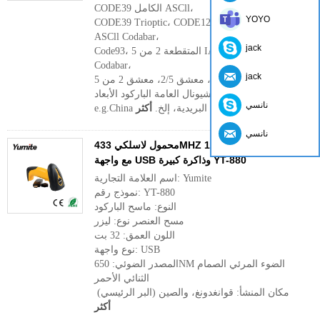
CODE39 الكامل ASCll،
YOYO
CODE39 Trioptic، CODE128، CODE128 الكامل
ASCll Codabar،
jack
Code93، المتقطعة 2 من 5 IATA، RSSvanrians،
Codabar،
jack
الصينية 2 من 5، معشق 2/5، معشق 2 من 5،
إنترناشيونال العامة الباركود الأبعاد،
نانسي
e.g.China رمز الخدمة البريدية، إلخ.
أكثر
نانسي
محمول لاسلكي 433MHZ 1D ماسح الباركود الليزر
مع واجهة USB وذاكرة كبيرة YT-880
اسم العلامة التجارية: Yumite
نموذج رقم: YT-880
النوع: ماسح الباركود
مسح العنصر نوع: ليزر
اللون العمق: 32 بت
نوع واجهة: USB
المصدر الضوئي: 650NM الضوء المرئي الصمام
الثنائي الأحمر
مكان المنشأ: قوانغدونغ، والصين (البر الرئيسي)
أكثر