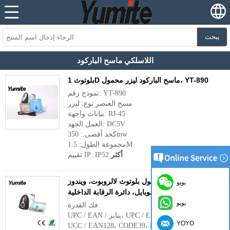
يبحث
اللاسلكي ماسح الباركود
بلوتوث 1D ماسح الباركود ليزر محمول، YT-890
نموذج رقم: YT-890
مسح العنصر نوع: ليزر
بيانات واجهة: RJ-45
العمل الجهد: DC5V
كحد أقصى.: 350mw
مجموعة الطول: 1.5M
أكثر
تقييم IP: IP52
عرة ماسح الباركود المحمول بلوتوث لالروبوت، ويندوز
يويو
موبايل، دائرة الرقابة الداخلية YT-890
يويو
فك القدرة:
UPC / EAN / يناير، UPC / EAN مع المكملة،
YOYO
UCC / EAN128، CODE39، MSI، Code11،