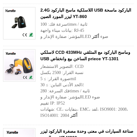
2.4G اللاسلكية ماسح الباركود USB الباركود ماسحة
ليزر المورد الصين YT-860
سرعة فك: 100times / ثانية
بيانات ميناء واجهة: RJ-45
المؤشر: صفارة الإنذار وLED ضوء
أكثر
لاسلكي CCD 433MHz وماسح الباركود مع المتلقي
USB الساخن بيع وانخفاض priece YT-1301
التصوير الاستشعار: CCD
نسبة القرار: 2500 بكسل
صورة القرار: ≥ 5mil
الحد الأدنى التباين: ≥ 30٪
فك السرعة: 280times / ثانية
المؤشر: صفارة الإنذار وLED ضوء
تقييم IP: IP52
شهادات: CE، بنفايات، EMC، لفد، ISO9001: 2008،
أكثر
ISO14001: 2004
صناعة السيارات في معنى وحدة مصغرة الباركود ليزر