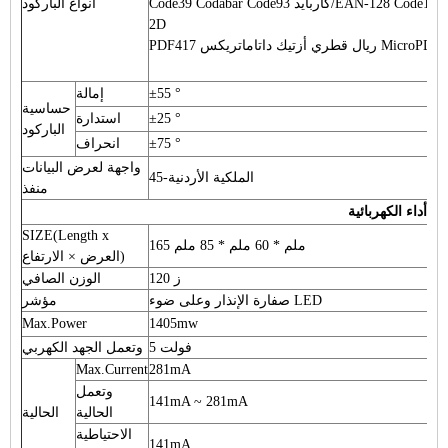
أنواع الباركود
2D
±55 °
إمالة
حساسية
±25 °
استدارة
الباركود
±75 °
انحراف
واجهة لعرض البيانات
الملكية الأردنية-45
منفذ
 و أداء الكهربائية
SIZE(Length x
165 ملم * 60 ملم * 85 ملم
العرض × الارتفاع)
ز 120
الوزن الصافي
صفارة الإنذار وعلى ضوء LED
مؤشر
Max.Power
1405mw
5 فولت
وتعمل الجهد الكهربي
Max.Current
281mA
وتعمل
141mA ~ 281mA
الحالية
الحالية
الاحتياطية
141mA