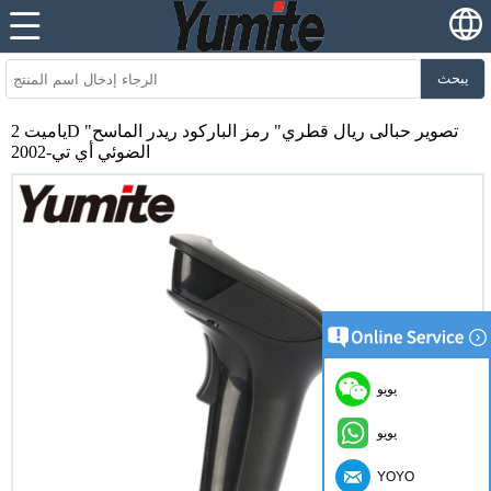
يبحث
ياميت 2D "تصوير حبالى ريال قطري" رمز الباركود ريدر الماسح
الضوئي أي تي-2002
يويو
يويو
YOYO