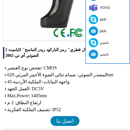
YOYO
jack
jack
نانسي
ياميت 2D "تصوير حبالى ريال قطري" رمز الباركود ريدر الماسح
نانسي
الضوئي أي تي-2002
تفحص نوع العنصر: CMOS
المصدر الضوئي: صمام ثنائي الضوء الأحمر المرئي 620nm
واجهة البيانات: الملكية الأردنية-45
العمل الجهد: DC5V
Max.Power: 1405mw
ارتفاع النطاق: 2 م
تصنيف الملكية الفكرية: IP52
اتصل بنا