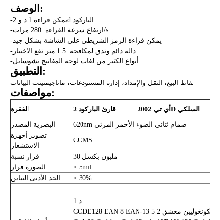
الوصف:
-يمكن قراءة 1 د و 2d الباركود
-ارتفاع سرعة القراءة: 280 مرات/s
-يمكن قراءة الرمز الشريطي على الشاشة بشكل جيد
-دالة دائم وتدق لمكافحة: 1.5 متر تقع الاختبار
-أنواع الكثير من لغات لوحة المفاتيح تشوسابل
التطبيق:
نقاط البيع، النقل والإمداد، إدارة المستودعات، ماناجيمنينت البيانات
مواصفات:
أي تي-2002 قارئ الباركود 2D السلكي
الفقرة
620nm صمام ثنائي الضوء الأحمر المرئي
البصرية المصدر
تصوير أجهزة
COMS
الاستشعار
30 مليون بكسل
قرار نسبة
≥ 5mil
الصورة قرار
≥ 30%
الحد الأدنى التباين
د 1
CODE128 EAN 8 EAN-13 اتحاد الوطنيين الكونغوليين-ه من اتحاد الوطنيين الكونغوليين معشق 2 5 ITF14 مصفوفة 25