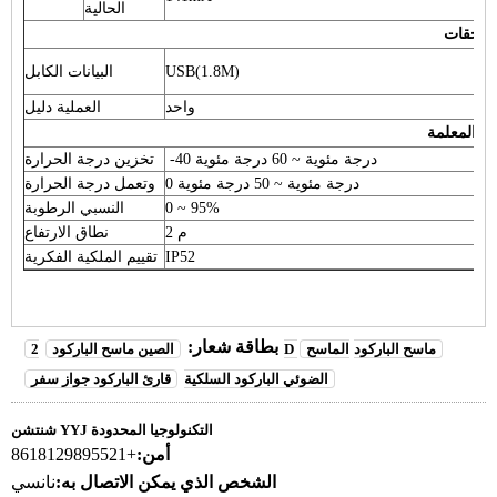
الحالية
لملحقات
USB(1.8M)
البيانات الكابل
واحد
العملية دليل
ئية المعلمة
-40 درجة مئوية ~ 60 درجة مئوية
تخزين درجة الحرارة
0 درجة مئوية ~ 50 درجة مئوية
وتعمل درجة الحرارة
0 ~ 95%
النسبي الرطوبة
م 2
نطاق الارتفاع
IP52
تقييم الملكية الفكرية
بطاقة شعار:
2D ماسح الباركود
الماسح
الصين ماسح الباركود
الضوئي الباركود السلكية
قارئ الباركود جواز سفر
شنتشن YYJ التكنولوجيا المحدودة
أمن:
+8618129895521
الشخص الذي يمكن الاتصال به:
نانسي